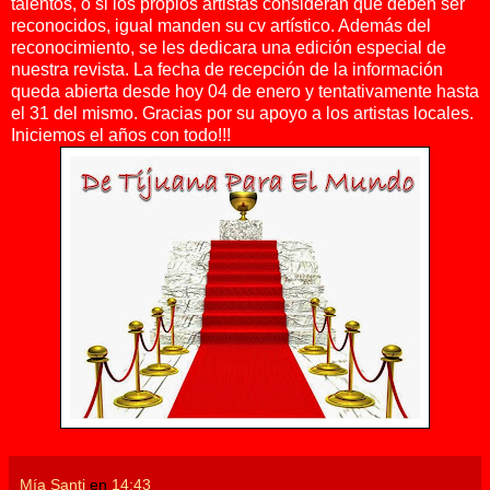
talentos, o si los propios artistas consideran que deben ser
reconocidos, igual manden su cv artístico. Además del
reconocimiento, se les dedicara una edición especial de
nuestra revista. La fecha de recepción de la información
queda abierta desde hoy 04 de enero y tentativamente hasta
el 31 del mismo. Gracias por su apoyo a los artistas locales.
Iniciemos el años con todo!!!
Mía Santi
en
14:43